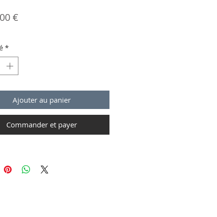
Prix
.00 €
é
*
Ajouter au panier
Commander et payer