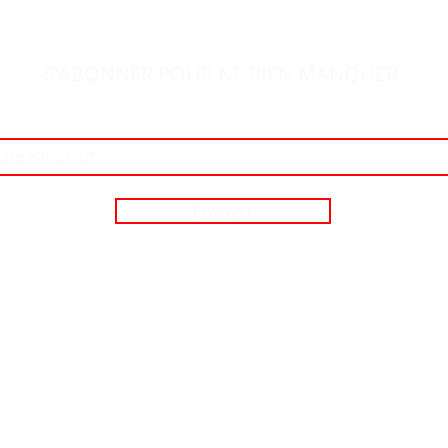
S'ABONNER POUR NE RIEN MANQUER
Envoyer
tique de cookies
Mentions légales
Politique de con
©2024 par VIRAL