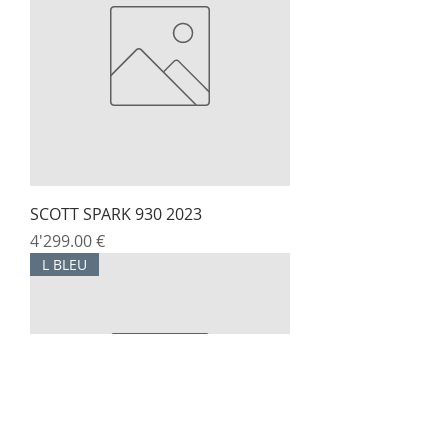
SCOTT SPARK 930 2023
Prix
4'299.00 €
L BLEU