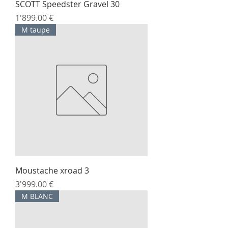
SCOTT Speedster Gravel 30
Prix
1'899.00 €
M taupe
Moustache xroad 3
Prix
3'999.00 €
M BLANC